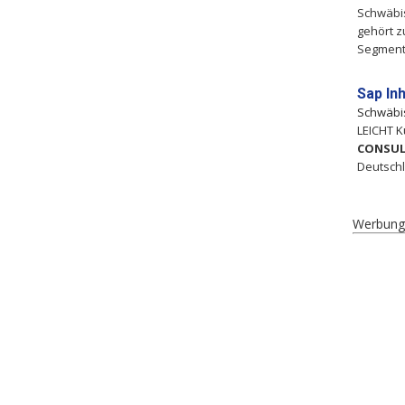
Schwäbi
gehört z
Segmen
Sap In
Schwäbi
LEICHT 
CONSU
Deutsch
Werbung