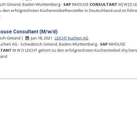
sch Gmünd, Baden-Württemberg -
SAP
INHOUSE
CONSULTANT
M|W|D LE
u den erfolgreichsten Küchenmöbel­hersteller in Deutschland und ist führ
t
house Consultant (M/w/d)
sch Gmünd |
Jun 18, 2021
LEICHT Kuchen AG
Kuchen AG - Schwäbisch Gmünd, Baden-Württemberg -
SAP
INHOUSE
LTANT
M W D LEICHT gehört zu den erfolgreichsten Küchenmöbel shy;herst
land