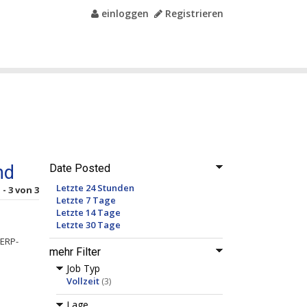
einloggen
Registrieren
nd
Date Posted
Letzte 24 Stunden
 - 3 von 3
Letzte 7 Tage
Letzte 14 Tage
Letzte 30 Tage
ERP-
mehr Filter
Job Typ
Vollzeit
(3)
Lage