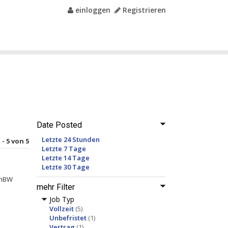
einloggen
Registrieren
Date Posted
Letzte 24 Stunden
 - 5 von 5
Letzte 7 Tage
Letzte 14 Tage
Letzte 30 Tage
EnBW
mehr Filter
Job Typ
Vollzeit
(5)
Unbefristet
(1)
Vertrag
(1)