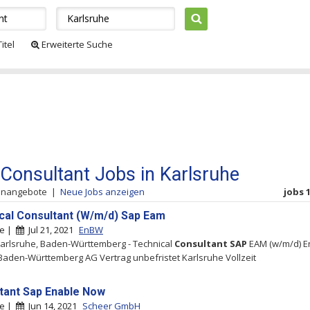
itel
Erweiterte Suche
Consultant Jobs in Karlsruhe
lenangebote
|
Neue Jobs anzeigen
jobs 1
cal Consultant (W/m/d) Sap Eam
he |
Jul 21, 2021
EnBW
arlsruhe, Baden-Württemberg - Technical
Consultant
SAP
EAM (w/m/d) 
Baden-Württemberg AG Vertrag unbefristet Karlsruhe Vollzeit
tant Sap Enable Now
he |
Jun 14, 2021
Scheer GmbH