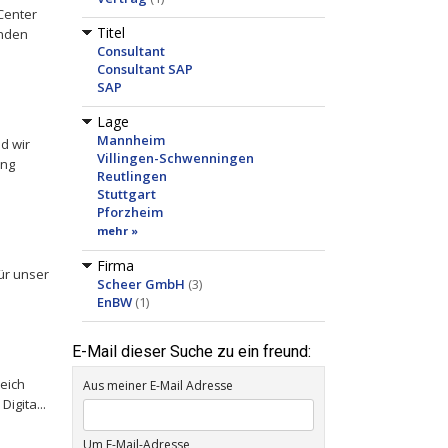
Center
Titel
enden
Consultant
Consultant SAP
SAP
Lage
Mannheim
d wir
Villingen-Schwenningen
ung
Reutlingen
Stuttgart
Pforzheim
mehr »
Firma
ür unser
Scheer GmbH
(3)
EnBW
(1)
E-Mail dieser Suche zu ein freund:
eich
Aus meiner E-Mail Adresse
igita...
Um E-Mail-Adresse