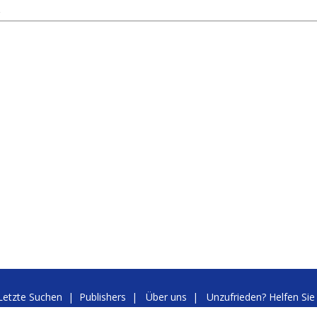
Letzte Suchen
|
Publishers
|
Über uns
|
Unzufrieden? Helfen Sie