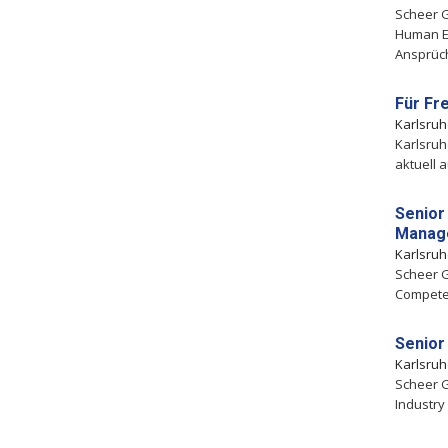
Scheer 
Human E
Ansprüch
Für Fr
Karlsru
Karlsruh
aktuell 
Senior
Manag
Karlsru
Scheer G
Competen
Senior
Karlsru
Scheer G
Industry