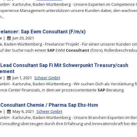
GmbH - Karlsruhe, Baden-Württemberg - Unsere Experten im Competence 
xperience Management unterstützen unsere Kunden dabei, den wachs
...
eelancer: Sap Ewm Consultant (F/m/x)
he |
Jun 20, 2021
e, Baden-Württemberg - Freelancer Projekt - Für einen unserer Kunden sin
auf der Suche nach einem
SAP
EWM
Consultant
(f/m/x). Rollenbeschreib
 Lead Consultant Sap Fi Mit Schwerpunkt Treasury/cash
ement
he |
Jun 1, 2021
Scheer GmbH
mbH - Karlsruhe, Baden-Württemberg - Wir suchen Dich als Verstärkung f
ce Center Financials, in dem wir prozessorientierte
SAP
-Beratung
 Consultant Chemie / Pharma Sap Ehs-Hsm
he |
May 6, 2021
Scheer GmbH
mbH - Karlsruhe, Baden-Württemberg - Unsere Branchen-Experten im Ber
 Consulting überzeugen durch ihre Erfahrung und Innovationskraft bei der D