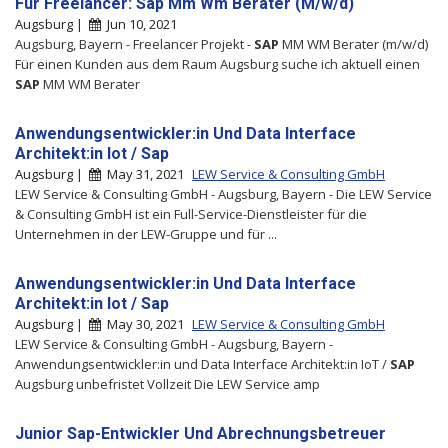
Für Freelancer: Sap Mm Wm Berater (M/w/d)
Augsburg |
Jun 10, 2021
Augsburg, Bayern - Freelancer Projekt -
SAP
MM WM Berater (m/w/d)
Für einen Kunden aus dem Raum Augsburg suche ich aktuell einen
SAP
MM WM Berater
Anwendungsentwickler:in Und Data Interface
Architekt:in Iot / Sap
Augsburg |
May 31, 2021
LEW Service & Consulting GmbH
LEW Service & Consulting GmbH - Augsburg, Bayern - Die LEW Service
& Consulting GmbH ist ein Full-Service-Dienst­leister für die
Unternehmen in der LEW-Gruppe und für ...
Anwendungsentwickler:in Und Data Interface
Architekt:in Iot / Sap
Augsburg |
May 30, 2021
LEW Service & Consulting GmbH
LEW Service & Consulting GmbH - Augsburg, Bayern -
Anwendungsentwickler:in und Data Interface Architekt:in IoT /
SAP
Augsburg unbefristet Vollzeit Die LEW Service amp
Junior Sap-Entwickler Und Abrechnungsbetreuer