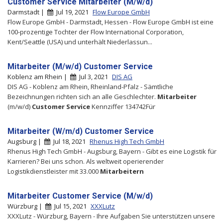
Customer Service Mitarbeiter (M/w/d)
Darmstadt |
Jul 19, 2021
Flow Europe GmbH
Flow Europe GmbH - Darmstadt, Hessen - Flow Europe GmbH ist eine
100-prozentige Tochter der Flow International Corporation,
Kent/Seattle (USA) und unterhält Niederlassun...
Mitarbeiter (M/w/d) Customer Service
Koblenz am Rhein |
Jul 3, 2021
DIS AG
DIS AG - Koblenz am Rhein, Rheinland-Pfalz - Sämtliche
Bezeichnungen richten sich an alle Geschlechter.
Mitarbeiter
(m/w/d)
Customer
Service
Kennziffer 134742Für
Mitarbeiter (W/m/d) Customer Service
Augsburg |
Jul 18, 2021
Rhenus High Tech GmbH
Rhenus High Tech GmbH - Augsburg, Bayern - Gibt es eine Logistik für
Karrieren? Bei uns schon. Als weltweit operierender
Logistikdienstleister mit 33.000
Mitarbeitern
Mitarbeiter Customer Service (M/w/d)
Würzburg |
Jul 15, 2021
XXXLutz
XXXLutz - Würzburg, Bayern - Ihre Aufgaben Sie unterstützen unsere