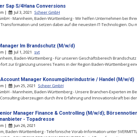
r Sap S/4Hana Conversions
im |
Jul 3, 2021
Scheer GmbH
GmbH - Mannheim, Baden-Württemberg - Wir helfen Unternehmen bei Ihre
n Transformation und setzen dabei auf die neuesten IT-Technologien. Du 
Manager Im Brandschutz (M/w/d)
im |
Jul 1, 2021
svt
nnheim, Baden-Württemberg - Für unseren Geschäftsbereich Brandschutz
ofort zur Ergänzung unseres Teams in der Region Baden-Württemberg eine
 Account Manager Konsumgüterindustrie / Handel (M/w/d)
im |
Jun 25, 2021
Scheer GmbH
GmbH - Mannheim, Baden-Württemberg - Unsere Branchen-Experten im Be
 Consulting überzeugen durch ihre Erfahrung und Innovationskraft bei der D
Senior Manager Finance & Controlling (M/w/d); Börsennotie
nanbieter - Topadresse
im |
Jun 26, 2021
m, Baden-Württemberg - Telefonische Vorab-Information unter 5VERMIT