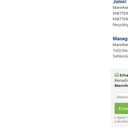
Junior
Mannhe
KNETTEN
KNETTEN
Recycling
Manage
Mannhe
1stQ De
Sehleist
Erha
Benachr
Mannh
Sparen S
Sie könn