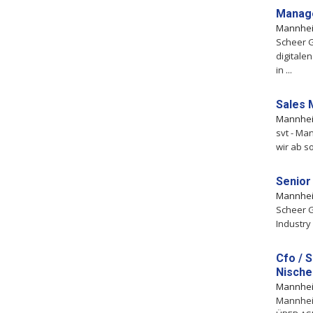
Manage
Mannhe
Scheer 
digitale
in ...
Sales 
Mannhe
svt - Ma
wir ab s
Senior
Mannhe
Scheer 
Industry
Cfo / 
Nische
Mannhe
Mannhei