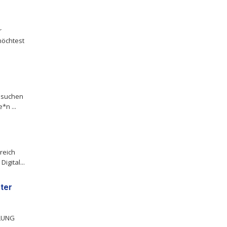
r
möchtest
 suchen
*n ...
reich
igital...
rter
TLUNG