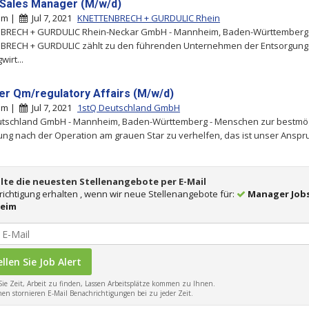
 Sales Manager (M/w/d)
im |
Jul 7, 2021
KNETTENBRECH + GURDULIC Rhein
BRECH + GURDULIC Rhein-Neckar GmbH - Mannheim, Baden-Württemberg 
BRECH + GURDULIC zählt zu den führenden Unternehmen der Entsorgung
wirt...
r Qm/regulatory Affairs (M/w/d)
im |
Jul 7, 2021
1stQ Deutschland GmbH
utschland GmbH - Mannheim, Baden-Württemberg - Menschen zur bestmö
ung nach der Operation am grauen Star zu verhelfen, das ist unser Anspruc
lte die neuesten Stellenangebote per E-Mail
ichtigung erhalten , wenn wir neue Stellenangebote für:
Manager Jobs
eim
ie Zeit, Arbeit zu finden, Lassen Arbeitsplätze kommen zu Ihnen.
en stornieren E-Mail Benachrichtigungen bei zu jeder Zeit.