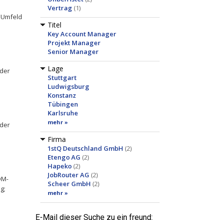
Vertrag
(1)
n Umfeld
Titel
Key Account Manager
Projekt Manager
Senior Manager
Lage
 der
Stuttgart
Ludwigsburg
Konstanz
Tübingen
Karlsruhe
mehr »
 der
Firma
1stQ Deutschland GmbH
(2)
Etengo AG
(2)
Hapeko
(2)
JobRouter AG
(2)
QM-
Scheer GmbH
(2)
g;
mehr »
E-Mail dieser Suche zu ein freund: