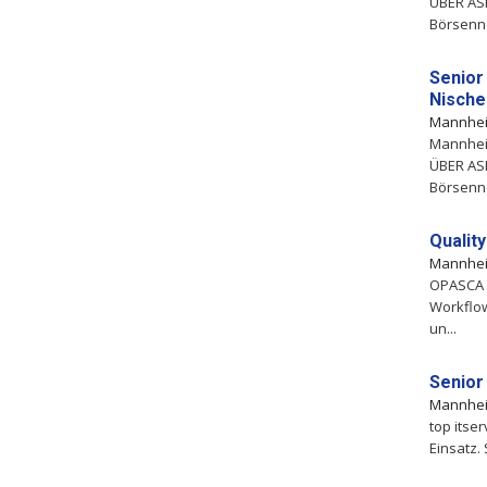
ÜBER AS
Börsennot
Senior
Nische
Mannhe
Mannhei
ÜBER AS
Börsennot
Qualit
Mannhe
OPASCA 
Workflow
un...
Senior
Mannhe
top itse
Einsatz.