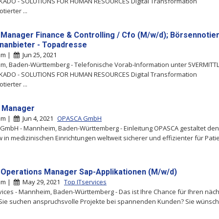
KADO - SOLUTIONS FOR HUMAN RESOURCES Digital Transformation
ierter ...
 Manager Finance & Controlling / Cfo (M/w/d); Börsennotie
nanbieter - Topadresse
im |
Jun 25, 2021
m, Baden-Württemberg - Telefonische Vorab-Information unter 5VERMIT
KADO - SOLUTIONS FOR HUMAN RESOURCES Digital Transformation
ierter ...
y Manager
im |
Jun 4, 2021
OPASCA GmbH
GmbH - Mannheim, Baden-Württemberg - Einleitung OPASCA gestaltet den
 in medizinischen Einrichtungen weltweit sicherer und effizienter für Pati
 Operations Manager Sap-Applikationen (M/w/d)
im |
May 29, 2021
Top ITservices
rvices - Mannheim, Baden-Württemberg - Das ist Ihre Chance für Ihren näc
 Sie suchen anspruchsvolle Projekte bei spannenden Kunden? Sie wünsche