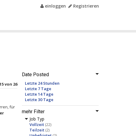
einloggen
Registrieren
Date Posted
Letzte 24 Stunden
 15 von 26
Letzte 7 Tage
Letzte 14 Tage
Letzte 30 Tage
ren, für
mehr Filter
er
Job Typ
Vollzeit
(22)
Teilzeit
(2)
Unbefristet
(2)