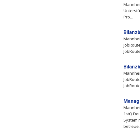
Mannheim
Unterstü
Pro...
Bilanz
Mannhe
JobRoute
JobRoute
Bilanz
Mannhe
JobRoute
JobRoute
Manage
Mannhe
1stQ De
System n
betreue..