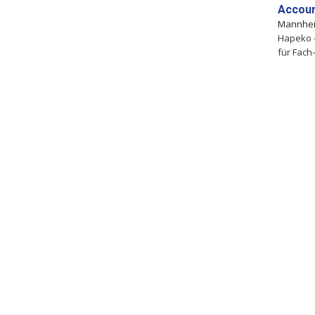
Accou
Mannhe
Hapeko 
für Fach