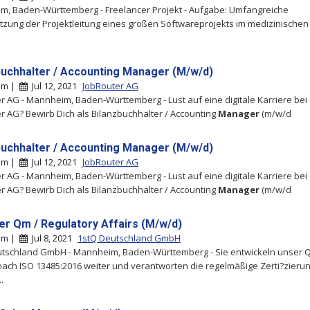
, Baden-Württemberg - Freelancer Projekt - Aufgabe: Umfangreiche
tzung der Projektleitung eines großen Softwareprojekts im medizinische
buchhalter / Accounting Manager (M/w/d)
im |
Jul 12, 2021
JobRouter AG
r AG - Mannheim, Baden-Württemberg - Lust auf eine digitale Karriere bei
r AG? Bewirb Dich als Bilanzbuchhalter / Accounting
Manager
(m/w/d
buchhalter / Accounting Manager (M/w/d)
im |
Jul 12, 2021
JobRouter AG
r AG - Mannheim, Baden-Württemberg - Lust auf eine digitale Karriere bei
r AG? Bewirb Dich als Bilanzbuchhalter / Accounting
Manager
(m/w/d
r Qm / Regulatory Affairs (M/w/d)
im |
Jul 8, 2021
1stQ Deutschland GmbH
utschland GmbH - Mannheim, Baden-Württemberg - Sie entwickeln unser 
ach ISO 13485:2016 weiter und verantworten die regelmäßige Zerti?zierun
.