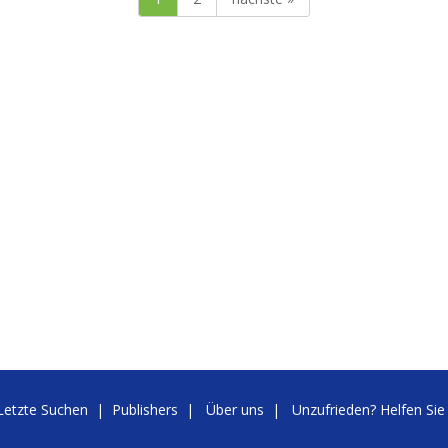
Letzte Suchen
|
Publishers
|
Über uns
|
Unzufrieden? Helfen Sie