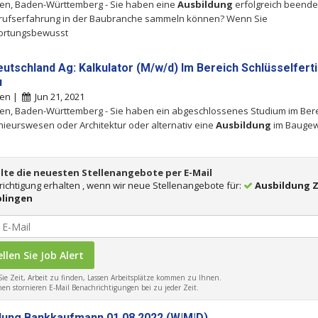
en, Baden-Württemberg - Sie haben eine
Ausbildung
erfolgreich beende
erufserfahrung in der Baubranche sammeln können? Wenn Sie
ortungsbewusst
utschland Ag: Kalkulator (M/w/d) Im Bereich Schlüsselferti
u
gen |
Jun 21, 2021
en, Baden-Württemberg - Sie haben ein abgeschlossenes Studium im Ber
ieurswesen oder Architektur oder alternativ eine
Ausbildung
im Bauge
lte die neuesten Stellenangebote per E-Mail
ichtigung erhalten , wenn wir neue Stellenangebote für:
Ausbildung Z
blingen
ie Zeit, Arbeit zu finden, Lassen Arbeitsplätze kommen zu Ihnen.
en stornieren E-Mail Benachrichtigungen bei zu jeder Zeit.
dung Bankkaufmann 01.08.2022 (W|M|D)