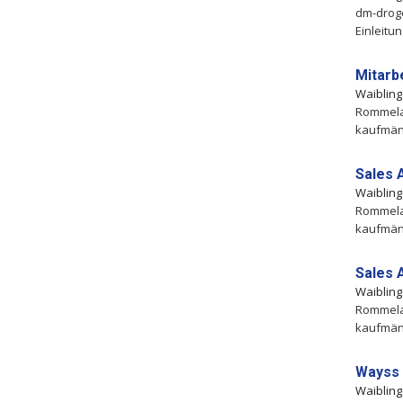
dm-droge
Einleitu
Mitarb
Waiblin
Rommelag
kaufmän
Sales 
Waiblin
Rommelag
kaufmän
Sales 
Waiblin
Rommelag
kaufmän
Wayss 
Waiblin