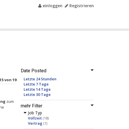
einloggen
Registrieren
Date Posted
Letzte 24 Stunden
 15 von 19
Letzte 7 Tage
Letzte 14 Tage
Letzte 30 Tage
ung
zum
mehr Filter
che
Job Typ
Vollzeit
(18)
Vertrag
(1)