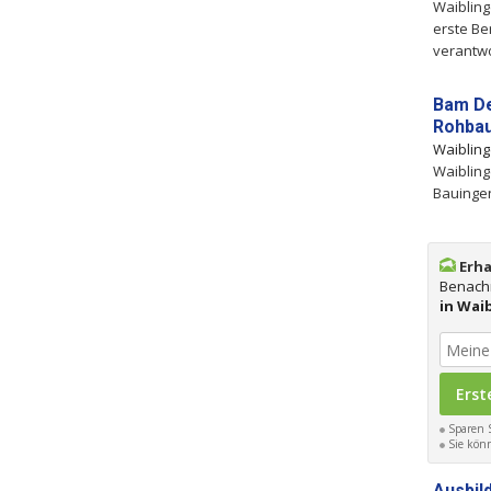
Waibling
erste B
verantw
Bam De
Rohba
Waiblin
Waibling
Bauingen
Erha
Benachr
in Wai
Sparen S
Sie könn
Ausbil