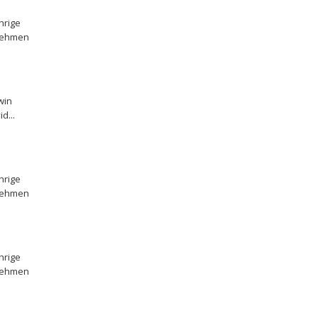
hrige
rnehmen
win
d...
hrige
rnehmen
hrige
rnehmen