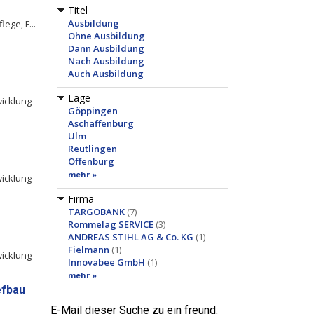
Titel
Ausbildung
ege, F...
Ohne Ausbildung
Dann Ausbildung
Nach Ausbildung
Auch Ausbildung
Lage
wicklung
Göppingen
Aschaffenburg
Ulm
Reutlingen
Offenburg
mehr »
wicklung
Firma
TARGOBANK
(7)
Rommelag SERVICE
(3)
ANDREAS STIHL AG & Co. KG
(1)
Fielmann
(1)
wicklung
Innovabee GmbH
(1)
mehr »
efbau
E-Mail dieser Suche zu ein freund: