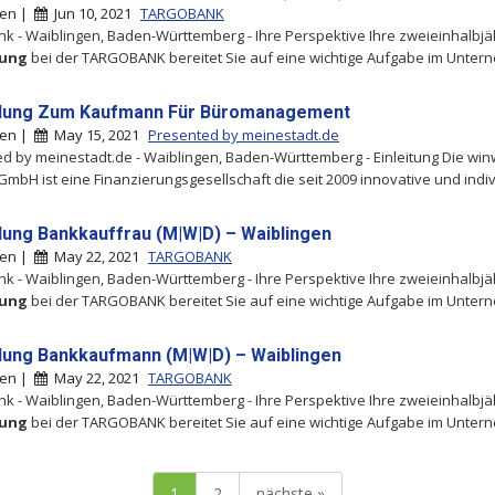
gen |
Jun 10, 2021
TARGOBANK
k - Waiblingen, Baden-Württemberg - Ihre Perspektive Ihre zweieinhalbjä
dung
bei der TARGOBANK bereitet Sie auf eine wichtige Aufgabe im Unte
dung Zum Kaufmann Für Büromanagement
gen |
May 15, 2021
Presented by meinestadt.de
d by meinestadt.de - Waiblingen, Baden-Württemberg - Einleitung Die win
GmbH ist eine Finanzierungsgesellschaft die seit 2009 innovative und indivi
dung Bankkauffrau (M|W|D) – Waiblingen
gen |
May 22, 2021
TARGOBANK
k - Waiblingen, Baden-Württemberg - Ihre Perspektive Ihre zweieinhalbjä
dung
bei der TARGOBANK bereitet Sie auf eine wichtige Aufgabe im Unte
dung Bankkaufmann (M|W|D) – Waiblingen
gen |
May 22, 2021
TARGOBANK
k - Waiblingen, Baden-Württemberg - Ihre Perspektive Ihre zweieinhalbjä
dung
bei der TARGOBANK bereitet Sie auf eine wichtige Aufgabe im Unte
1
2
nächste »